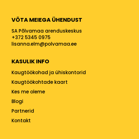
VÕTA MEIEGA ÜHENDUST
SA Põlvamaa arenduskeskus
+372 5345 0975
lisanna.elm@polvamaa.ee
KASULIK INFO
Kaugtöökohad ja ühiskontorid
Kaugtöökohtade kaart
Kes me oleme
Blogi
Partnerid
Kontakt