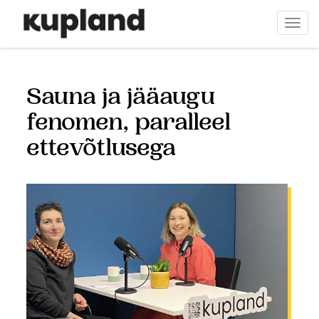
Liigu
edasi
Togg
põhisisu
navi
juurde
Sauna ja jääaugu
fenomen, paralleel
ettevõtlusega