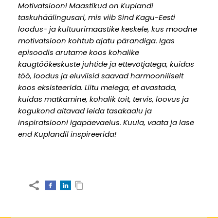
Motivatsiooni Maastikud on Kuplandi
taskuhäälingusari, mis viib Sind Kagu-Eesti
loodus- ja kultuurimaastike keskele, kus moodne
motivatsioon kohtub ajatu pärandiga. Igas
episoodis arutame koos kohalike
kaugtöökeskuste juhtide ja ettevõtjatega, kuidas
töö, loodus ja eluviisid saavad harmooniliselt
koos eksisteerida. Liitu meiega, et avastada,
kuidas matkamine, kohalik toit, tervis, loovus ja
kogukond aitavad leida tasakaalu ja
inspiratsiooni igapäevaelus. Kuula, vaata ja lase
end Kuplandil inspireerida!