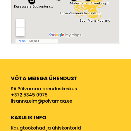
VÕTA MEIEGA ÜHENDUST
SA Põlvamaa arenduskeskus
+372 5345 0975
lisanna.elm@polvamaa.ee
KASULIK INFO
Kaugtöökohad ja ühiskontorid