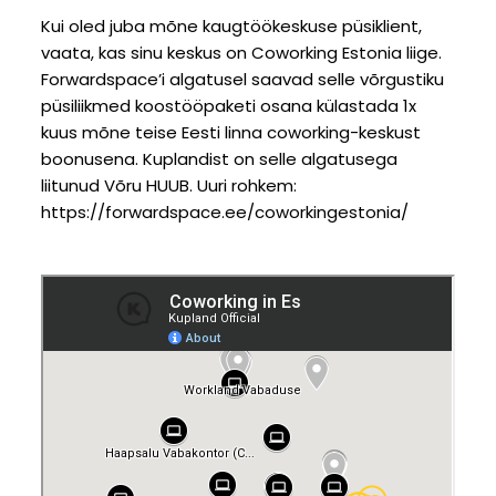
Kui oled juba mõne kaugtöökeskuse püsiklient,
vaata, kas sinu keskus on Coworking Estonia liige.
Forwardspace’i algatusel saavad selle võrgustiku
püsiliikmed koostööpaketi osana külastada 1x
kuus mõne teise Eesti linna coworking-keskust
boonusena. Kuplandist on selle algatusega
liitunud Võru HUUB. Uuri rohkem:
https://forwardspace.ee/coworkingestonia/