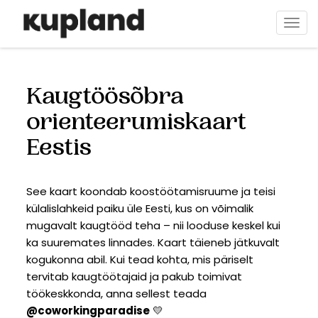
Liigu
edasi
Togg
põhisisu
navi
juurde
Kaugtöösõbra
orienteerumiskaart
Eestis
See kaart koondab koostöötamisruume ja teisi
külalislahkeid paiku üle Eesti, kus on võimalik
mugavalt kaugtööd teha – nii looduse keskel kui
ka suuremates linnades. Kaart täieneb jätkuvalt
kogukonna abil. Kui tead kohta, mis päriselt
tervitab kaugtöötajaid ja pakub toimivat
töökeskkonda, anna sellest teada
@coworkingparadise
💛