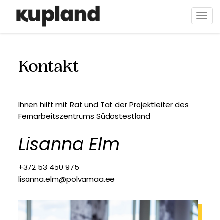
Direkt
zum
Navi
Inhalt
aktiv
Kontakt
Ihnen hilft mit Rat und Tat der Projektleiter des
Fernarbeitszentrums Südostestland
Lisanna Elm
+372 53 450 975
lisanna.elm@polvamaa.ee