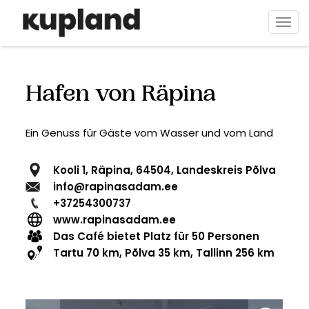
Direkt
zum
Navi
Inhalt
aktiv
Hafen von Räpina
Ein Genuss für Gäste vom Wasser und vom Land
Kooli 1, Räpina, 64504, Landeskreis Põlva
info@rapinasadam.ee
+37254300737
www.rapinasadam.ee
Das Café bietet Platz für 50 Personen
Tartu 70 km, Põlva 35 km, Tallinn 256 km