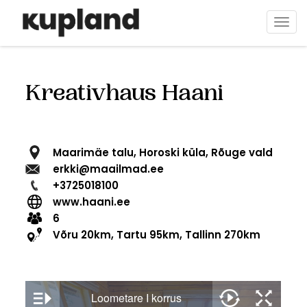
Direkt
zum
Navi
Inhalt
aktiv
Kreativhaus Haani
Maarimäe talu, Horoski küla, Rõuge vald
erkki@maailmad.ee
+3725018100
www.haani.ee
6
Võru 20km, Tartu 95km, Tallinn 270km