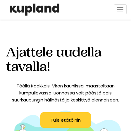
Hyppää
pääsisältöön
Togg
navi
Ajattele uudella
tavalla!
Täällä Kaakkois-Viron kauniissa, maastoltaan
kumpuilevassa luonnossa voit päästä pois
suurkaupungin hälinästä ja keskittyä olennaiseen.
Tule etätöihin