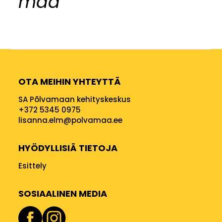
maa
OTA MEIHIN YHTEYTTÄ
SA Põlvamaan kehityskeskus
+372 5345 0975
lisanna.elm@polvamaa.ee
HYÖDYLLISIÄ TIETOJA
Esittely
SOSIAALINEN MEDIA