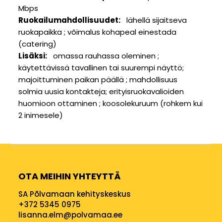
Mbps
Ruokailumahdollisuudet
lähellä sijaitseva
ruokapaikka
võimalus kohapeal einestada
(catering)
Lisäksi
omassa rauhassa oleminen
käytettävissä tavallinen tai suurempi näyttö
majoittuminen paikan päällä
mahdollisuus
solmia uusia kontakteja
erityisruokavalioiden
huomioon ottaminen
koosolekuruum (rohkem kui
2 inimesele)
OTA MEIHIN YHTEYTTÄ
SA Põlvamaan kehityskeskus
+372 5345 0975
lisanna.elm@polvamaa.ee