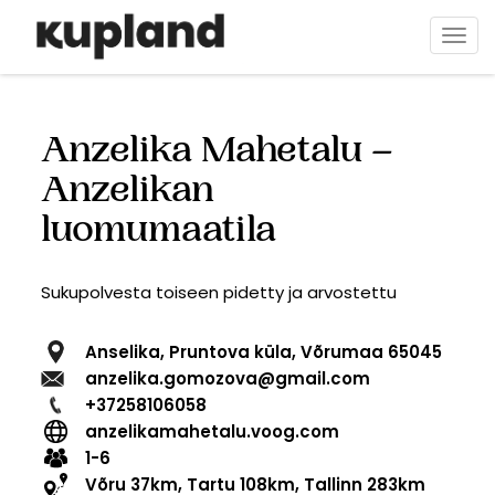
Hyppää
pääsisältöön
Togg
navi
Anzelika Mahetalu –
Anzelikan
luomumaatila
Sukupolvesta toiseen pidetty ja arvostettu
Anselika, Pruntova küla, Võrumaa 65045
anzelika.gomozova@gmail.com
+37258106058
anzelikamahetalu.voog.com
1-6
Võru 37km, Tartu 108km, Tallinn 283km