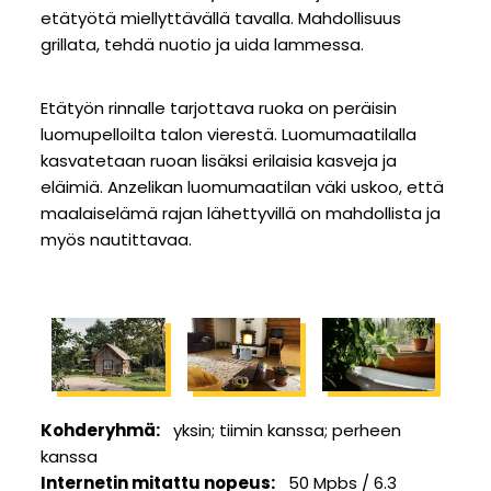
etätyötä miellyttävällä tavalla. Mahdollisuus
grillata, tehdä nuotio ja uida lammessa.
Etätyön rinnalle tarjottava ruoka on peräisin
luomupelloilta talon vierestä. Luomumaatilalla
kasvatetaan ruoan lisäksi erilaisia kasveja ja
eläimiä. Anzelikan luomumaatilan väki uskoo, että
maalaiselämä rajan lähettyvillä on mahdollista ja
myös nautittavaa.
Kohderyhmä
yksin
tiimin kanssa
perheen
kanssa
Internetin mitattu nopeus
50 Mpbs / 6.3