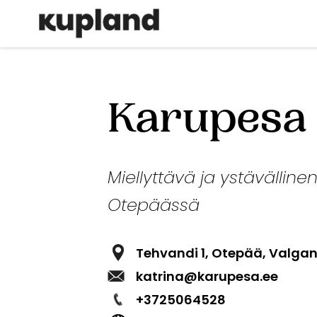
Hyppää
Põhinavigatsioon
pääsisältöön
Karupesa h
Miellyttävä ja ystävällinen
Otepäässä
Tehvandi 1, Otepää, Valg
katrina@karupesa.ee
+3725064528