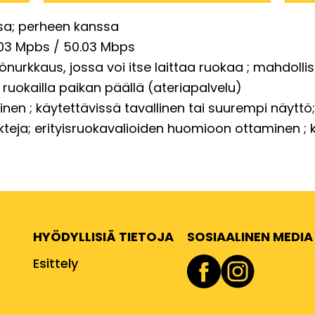
sa
perheen kanssa
03 Mpbs / 50.03 Mbps
iönurkkaus, jossa voi itse laittaa ruokaa
mahdollis
ruokailla paikan päällä (ateriapalvelu)
inen
käytettävissä tavallinen tai suurempi näyttö
kteja
erityisruokavalioiden huomioon ottaminen
HYÖDYLLISIÄ TIETOJA
SOSIAALINEN MEDIA
Esittely