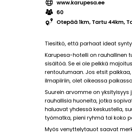
www.karupesa.ee
60
Otepää 1km, Tartu 44km, T
Tiesitkö, että parhaat ideat synty
Karupesa-hotelli on rauhallinen 
sisältöä. Se ei ole pelkkä majoit
rentoutumaan. Jos etsit paikkaa,
ilmapiiriin, olet oikeassa paikassa
Suurein arvomme on yksityisyys ja
rauhallisia huoneita, jotka sopivat
haluavat yhdessä keskustella, suu
työmatka, pieni ryhmä tai koko p
Myös venyttelytauot saavat merki