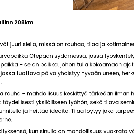
allinn 208km
vät juuri siellä, missä on rauhaa, tilaa ja kotimai
turvapaikka Otepään sydämessä, jossa työskentelyll
uspaikka – se on paikka, johon tulla kokoamaan ajat
 jossa tuottava päivä yhdistyy hyvään uneen, herku
.
 rauha – mahdollisuus keskittyä tärkeään ilman häi
 täydellisesti yksilölliseen työhön, sekä tilava semina
nnitella ja heittää ideoita. Tilaa löytyy joka tarpe
erhe.
tyksensä, kun sinulla on mahdollisuus vuokrata vä