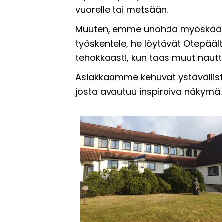
vuorelle tai metsään.
Muuten, emme unohda myöskään nii
työskentele, he löytävät Otepääl
tehokkaasti, kun taas muut nautt
Asiakkaamme kehuvat ystävällist
josta avautuu inspiroiva näkymä.