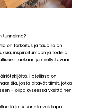
nen tunnelma?
ä on tarkoitus ja tauoilla on
uksia, inspiroitumaan ja todella
lliseen ruokaan ja miellyttävään
riötekijöitä. Hotellissa on
aritila, josta pitävät tiimit, jotka
eseen – olipa kyseessä yksittäinen
lineitä ja suunnata vaikkapa