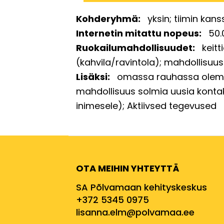
Kohderyhmä
yksin
tiimin kans
Internetin mitattu nopeus
50.
Ruokailumahdollisuudet
keitt
(kahvila/ravintola)
mahdollisuus 
Lisäksi
omassa rauhassa olem
mahdollisuus solmia uusia konta
inimesele)
Aktiivsed tegevused
OTA MEIHIN YHTEYTTÄ
SA Põlvamaan kehityskeskus
+372 5345 0975
lisanna.elm@polvamaa.ee