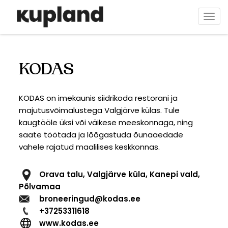
Liigu
edasi
Togg
põhisisu
navi
juurde
KODAS
KODAS on imekaunis siidrikoda restorani ja
majutusvõimalustega Valgjärve külas. Tule
kaugtööle üksi või väikese meeskonnaga, ning
saate töötada ja lõõgastuda õunaaedade
vahele rajatud maalilises keskkonnas.
Orava talu, Valgjärve küla, Kanepi vald,
Põlvamaa
broneeringud@kodas.ee
+37253311618
www.kodas.ee