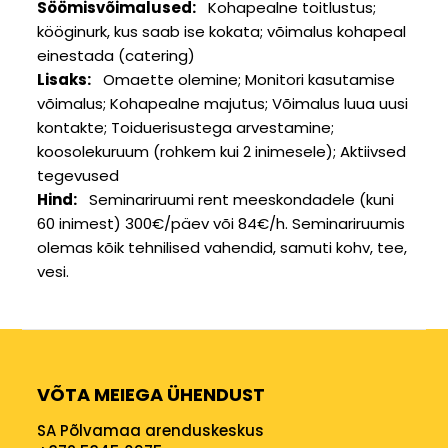
Söömisvõimalused
Kohapealne toitlustus
kööginurk, kus saab ise kokata
võimalus kohapeal
einestada (catering)
Lisaks
Omaette olemine
Monitori kasutamise
võimalus
Kohapealne majutus
Võimalus luua uusi
kontakte
Toiduerisustega arvestamine
koosolekuruum (rohkem kui 2 inimesele)
Aktiivsed
tegevused
Hind
Seminariruumi rent meeskondadele (kuni
60 inimest) 300€/päev või 84€/h. Seminariruumis
olemas kõik tehnilised vahendid, samuti kohv, tee,
vesi.
VÕTA MEIEGA ÜHENDUST
SA Põlvamaa arenduskeskus