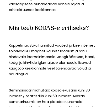
kaasaegsete õunaaedade vahele rajatud
arhitektuurses keskkonnas.
Mis teeb KODAS-e eriliseks?
Kuppelmaastiku hunnitud vaated ja kiire internet
toimivad kui magnet kaunist loodust ja rahu
hindavale loomeinimesele. Joogitööstuse, baari,
köögi ja kihvtide iglumajade olemasolu lisavad
kaugtöö keskkonnale veel täiendavad võlud ja
naudingud.
Seminarisaal mahutab: koosolekustiilis kuni 30
inimest / teatristiilis kuni 60 inimest. Avaras
seminariruumis on hea pidada suuremaid