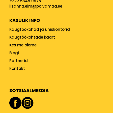
+372 5345 0975
lisanna.elm@polvamaa.ee
KASULIK INFO
Kaugtöökohad ja ühiskontorid
Kaugtöökohtade kaart
Kes me oleme
Blogi
Partnerid
Kontakt
SOTSIAALMEEDIA