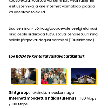
koosolekuid, koolitusi või seminari. Heal tasemel
esitlustehnika ja kiire internet võimaldab pidada
ka veebikoosolekuid.
Lisa seminari- või kaugtööpäevale veelgi elamusi
ning osale siidrikoda tutvustaval tehasetuuril ning
sellele järgneval degusteerimisel (19€/inimene).
Loe KODASe kohta tutvustavat artiklit SIIT
.
Sihtgrupp
üksinda
meeskonnaga
Interneti mõõdetud näidistulemus
100 Mbps
/ 100 Mbps