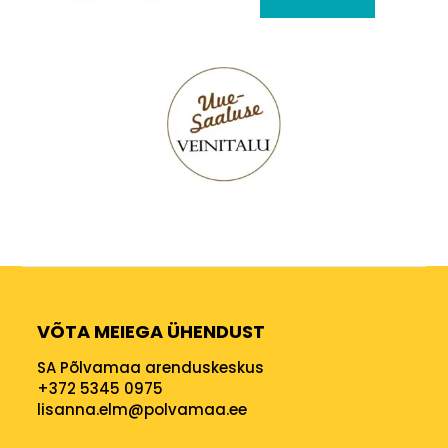
VÕTA MEIEGA ÜHENDUST
SA Põlvamaa arenduskeskus
+372 5345 0975
lisanna.elm@polvamaa.ee