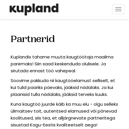
Liigu
edasi
Togg
põhisisu
navi
juurde
Partnerid
Kuplandis tahame muuta kaugtöötaja maailma
paremaks! Siin saad keskenduda olulisele. Ja
sirutada ennast töö vahepeal.
Soovime pakkuda nii kaugtööelamust selliselt, et
kui tulid paariks päevaks, jääksid nädalaks. Ja kui
plaanisid tulla nädalaks, jääksid terveks kuuks.
Kuna kaugtöö juurde käib ka muu elu - olgu selleks
ülimaitsev toit, autentsed elamused või põnevad
koolitused, siis tea, et alljärgnevate partneritega
sisustad Kagu-Eestis kvaliteetselt aega!