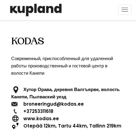
Перейти
к
Togg
основному
navi
содержанию
KODAS
Современный, приспособленный для удаленной
работы производственный и гостевой центр в
волости Канепи
Хутор Орава, деревня Валгъярве, волость
Канепи, Пылваский уезд
broneeringud@kodas.ee
+37253311618
www.kodas.ee
Otepää 12km, Tartu 44km, Tallinn 219km