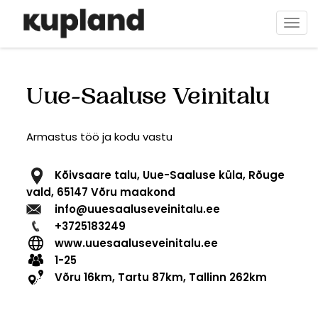
Direkt
zum
Navi
Inhalt
aktiv
Uue-Saaluse Veinitalu
Armastus töö ja kodu vastu
Kõivsaare talu, Uue-Saaluse küla, Rõuge
vald, 65147 Võru maakond
info@uuesaaluseveinitalu.ee
+3725183249
www.uuesaaluseveinitalu.ee
1-25
Võru 16km, Tartu 87km, Tallinn 262km