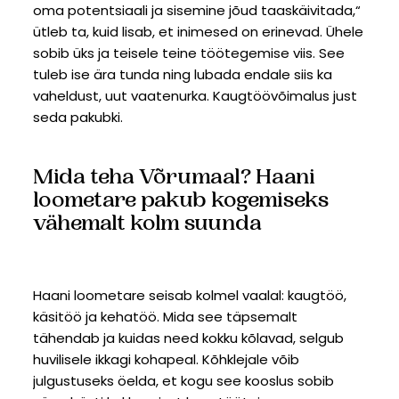
oma potentsiaali ja sisemine jõud taaskäivitada,“
ütleb ta, kuid lisab, et inimesed on erinevad. Ühele
sobib üks ja teisele teine töötegemise viis. See
tuleb ise ära tunda ning lubada endale siis ka
vaheldust, uut vaatenurka. Kaugtöövõimalus just
seda pakubki.
Mida teha Võrumaal? Haani
loometare pakub kogemiseks
vähemalt kolm suunda
Haani loometare seisab kolmel vaalal: kaugtöö,
käsitöö ja kehatöö. Mida see täpsemalt
tähendab ja kuidas need kokku kõlavad, selgub
huvilisele ikkagi kohapeal. Kõhklejale võib
julgustuseks öelda, et kogu see kooslus sobib