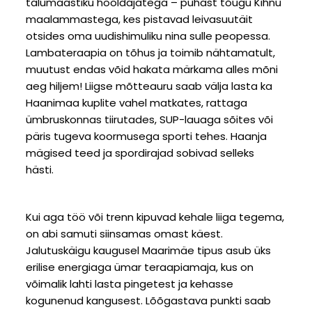
talumaastiku hooldajatega – puhast tõugu Kihnu
maalammastega, kes pistavad leivasuutäit
otsides oma uudishimuliku nina sulle peopessa.
Lambateraapia on tõhus ja toimib nähtamatult,
muutust endas võid hakata märkama alles mõni
aeg hiljem! Liigse mõtteauru saab välja lasta ka
Haanimaa kuplite vahel matkates, rattaga
ümbruskonnas tiirutades, SUP-lauaga sõites või
päris tugeva koormusega sporti tehes. Haanja
mägised teed ja spordirajad sobivad selleks
hästi.
Kui aga töö või trenn kipuvad kehale liiga tegema,
on abi samuti siinsamas omast käest.
Jalutuskäigu kaugusel Maarimäe tipus asub üks
erilise energiaga ümar teraapiamaja, kus on
võimalik lahti lasta pingetest ja kehasse
kogunenud kangusest. Lõõgastava punkti saab