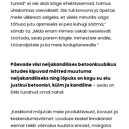
tunnid“ ei ole alati kõige efektiivsemad, toimus
ühiskonnas vaevaliselt. Siis tuli koroona ja õpetas
meile ülikiiresti selgeks, et viieks minutiks väga
tõhusa jutu ajamiseks ei pea kuhugi sõitma,“
sõnab ta. „Mida enam inimesi oskab iseseisvalt
töötada, seda parem kõigile: inimestele endile,
tööandjatele ja ka meie koduplaneedile.“
Päevade viisi neljakandilises betoonkuubikus
istudes kipuvad mõtted muutuma
neljakandiliseks ning lõpuks on kogu su elu
justkui betoonist, külm ja kandiline
– seda on
Erkki tundnud omal nahal.
„Keskkond mõjutab meie produktiivsust, loovust ja
keskendumisvõimet. Looduse keskel linnakärast
eemal tekib võimalus kuulata ennast, märgata