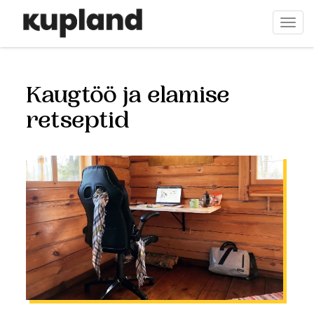
Liigu
edasi
Togg
põhisisu
navi
juurde
Kaugtöö ja elamise
retseptid