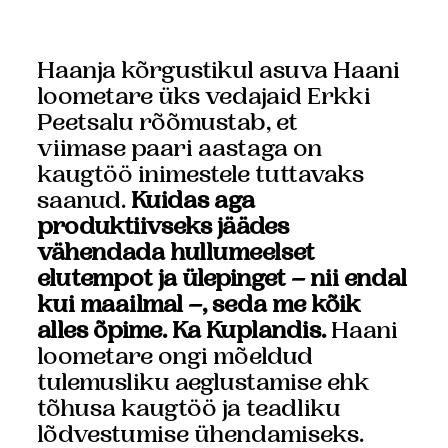
Haanja kõrgustikul asuva Haani
loometare üks vedajaid Erkki
Peetsalu rõõmustab, et
viimase paari aastaga on
kaugtöö inimestele tuttavaks
saanud.
Kuidas aga
produktiivseks jäädes
vähendada hullumeelset
elutempot ja ülepinget – nii endal
kui maailmal –, seda me kõik
alles õpime. Ka Kuplandis.
Haani
loometare
ongi mõeldud
tulemusliku aeglustamise ehk
tõhusa kaugtöö ja teadliku
lõdvestumise ühendamiseks.