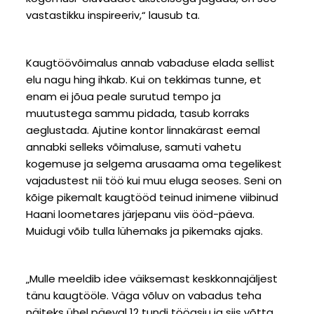
vastastikku inspireeriv,“ lausub ta.
Kaugtöövõimalus annab vabaduse elada sellist
elu nagu hing ihkab. Kui on tekkimas tunne, et
enam ei jõua peale surutud tempo ja
muutustega sammu pidada, tasub korraks
aeglustada. Ajutine kontor linnakärast eemal
annabki selleks võimaluse, samuti vahetu
kogemuse ja selgema arusaama oma tegelikest
vajadustest nii töö kui muu eluga seoses. Seni on
kõige pikemalt kaugtööd teinud inimene viibinud
Haani loometares järjepanu viis ööd-päeva.
Muidugi võib tulla lühemaks ja pikemaks ajaks.
„Mulle meeldib idee väiksemast keskkonnajäljest
tänu kaugtööle. Väga võluv on vabadus teha
näiteks ühel päeval 12 tundi tööasju ja siis võtta