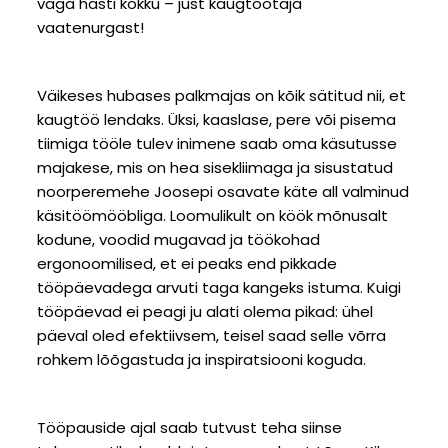
väga hästi kokku – just kaugtöötaja
vaatenurgast!
Väikeses hubases palkmajas on kõik sätitud nii, et
kaugtöö lendaks. Üksi, kaaslase, pere või pisema
tiimiga tööle tulev inimene saab oma käsutusse
majakese, mis on hea sisekliimaga ja sisustatud
noorperemehe Joosepi osavate käte all valminud
käsitöömööbliga. Loomulikult on köök mõnusalt
kodune, voodid mugavad ja töökohad
ergonoomilised, et ei peaks end pikkade
tööpäevadega arvuti taga kangeks istuma. Kuigi
tööpäevad ei peagi ju alati olema pikad: ühel
päeval oled efektiivsem, teisel saad selle võrra
rohkem lõõgastuda ja inspiratsiooni koguda.
Tööpauside ajal saab tutvust teha siinse