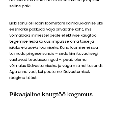
selline paik!
Erkki sõnul oli Haani loometare käimalükkamise üks
eesmärke pakkuda välja privaatne koht, mis
võimaldaks inimestel peale efektiivse kaugtöö
tegemise leida ka uusi impulsse oma töise ja
isikliku elu uueks loomiseks. Kuna loomine ei saa
toimuda pingeseisundis – seda kinnitavad isegi
vastavad teadusuuringud –, peab olema
võimalus lõdvestumiseks, ja väga mitmel tasandil.
Aga enne veel, kui peatume lõdvestumisel,
räägime tööst.
Pikaajaline kaugtöö kogemus