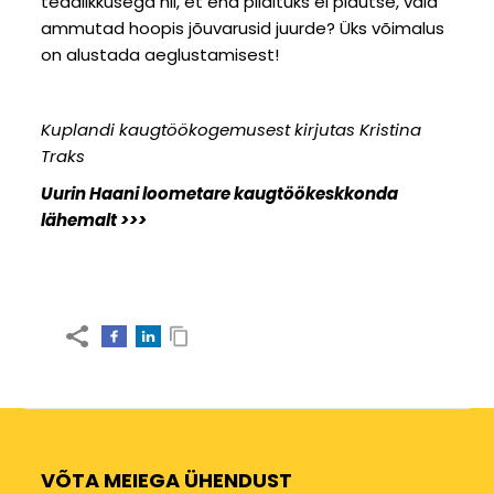
teadlikkusega nii, et end pildituks ei pidutse, vaid
ammutad hoopis jõuvarusid juurde? Üks võimalus
on alustada aeglustamisest!
Kuplandi kaugtöökogemusest kirjutas Kristina
Traks
Uurin Haani loometare kaugtöökeskkonda
lähemalt >>>
VÕTA MEIEGA ÜHENDUST