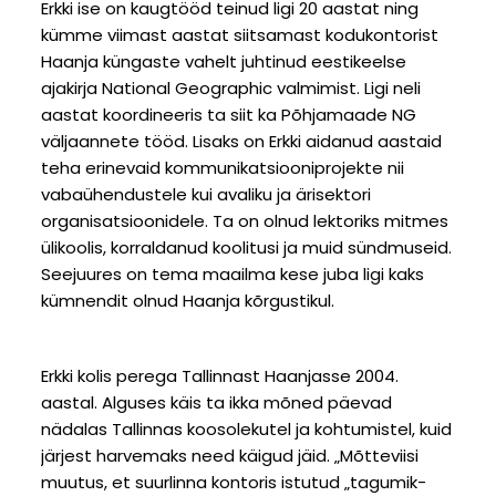
Erkki ise on kaugtööd teinud ligi 20 aastat ning
kümme viimast aastat siitsamast kodukontorist
Haanja küngaste vahelt juhtinud eestikeelse
ajakirja National Geographic valmimist. Ligi neli
aastat koordineeris ta siit ka Põhjamaade NG
väljaannete tööd. Lisaks on Erkki aidanud aastaid
teha erinevaid kommunikatsiooniprojekte nii
vabaühendustele kui avaliku ja ärisektori
organisatsioonidele. Ta on olnud lektoriks mitmes
ülikoolis, korraldanud koolitusi ja muid sündmuseid.
Seejuures on tema maailma kese juba ligi kaks
kümnendit olnud Haanja kõrgustikul.
Erkki kolis perega Tallinnast Haanjasse 2004.
aastal. Alguses käis ta ikka mõned päevad
nädalas Tallinnas koosolekutel ja kohtumistel, kuid
järjest harvemaks need käigud jäid. „Mõtteviisi
muutus, et suurlinna kontoris istutud „tagumik-