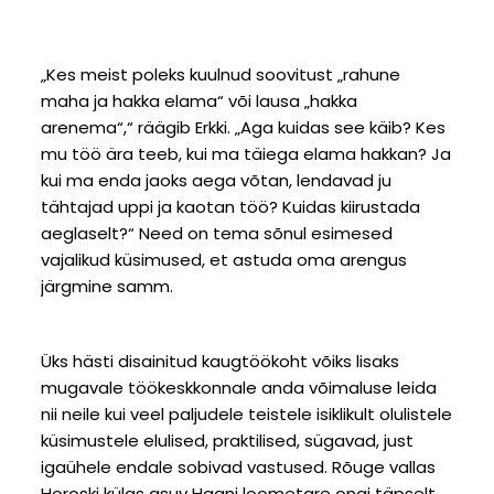
„Kes meist poleks kuulnud soovitust „rahune
maha ja hakka elama“ või lausa „hakka
arenema“,“ räägib Erkki. „Aga kuidas see käib? Kes
mu töö ära teeb, kui ma täiega elama hakkan? Ja
kui ma enda jaoks aega võtan, lendavad ju
tähtajad uppi ja kaotan töö? Kuidas kiirustada
aeglaselt?“ Need on tema sõnul esimesed
vajalikud küsimused, et astuda oma arengus
järgmine samm.
Üks hästi disainitud kaugtöökoht võiks lisaks
mugavale töökeskkonnale anda võimaluse leida
nii neile kui veel paljudele teistele isiklikult olulistele
küsimustele elulised, praktilised, sügavad, just
igaühele endale sobivad vastused. Rõuge vallas
Horoski külas asuv Haani loometare ongi täpselt