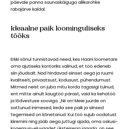
päevale panna saunaskäiguga allikarohke
rabajärve kaldal.
Ideaalne paik loominguliseks
tööks
Erkki sõnul tunnistavad need, kes Haani loometare
oma ajutiseks kontoriks valinud, et töö edeneb
siin jõudsalt. Nad hindavad siinset aega ja ruumi:
kvaliteeti, privaatsust, kodusust, pühendumust.
Mitmed neist on juba mitu korda tagasigi tulnud,
ent mitte ainult kaugtöö pärast, vaid ka kehatöö
ja lõdvestuse sooviga. „Nii on! Meie juurde on
sattunud inimesed, keda see paik ja siinsed
tegemised on kõnetanud. Kui töö sujub oodatust
kiiremini ning jääb aega juttugi ajada, oma oskusi-
kogemusi-eluvaadet üksteisega jagada, on see