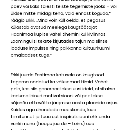
päev või kaks täiesti teiste tegemiste jaoks – või
üldse mitte midagi teha, vaid ennast koguda,“
räägib Erkki. „Mina võin küll öelda, et pegasus
külastab avatud meelega kaugtöötajat
Haanimaa kuplite vahel tihemini kui kivilinnas.
Loomingulisi tekste kirjutades tajun ma siinse
looduse impulsse ning paikkonna kultuuriruumi
omalaadset tuge.“
Erkki juurde Eestimaa katusele on kaugtööd
tegema oodatud ka väiksemad tiimid. Vahet
pole, kas siin genereeritakse uusi ideid, otsitakse
kaduma läinud motivatsiooni või peetakse
sõjanõu ettevõtte järgmise aasta plaanide asjus.
Kuidas aga ühendada meeskonda, luua
tiimitunnet ja tuua uut inspiratsiooni ehk anda
vunki mano (hoogu juurde – toim.) uue