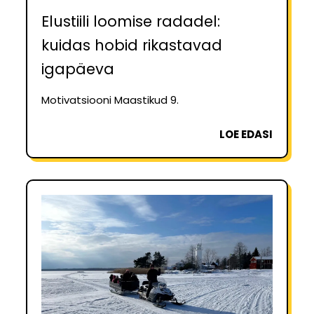
Elustiili loomise radadel:
kuidas hobid rikastavad
igapäeva
Motivatsiooni Maastikud 9.
LOE EDASI