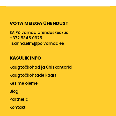
VÕTA MEIEGA ÜHENDUST
SA Põlvamaa arenduskeskus
+372 5345 0975
lisanna.elm@polvamaa.ee
KASULIK INFO
Kaugtöökohad ja ühiskontorid
Kaugtöökohtade kaart
Kes me oleme
Blogi
Partnerid
Kontakt