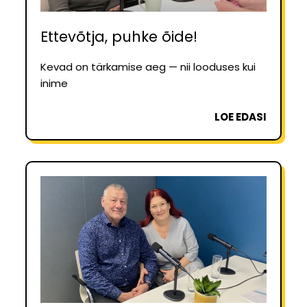
Ettevõtja, puhke õide!
Kevad on tärkamise aeg — nii looduses kui
inime
LOE EDASI