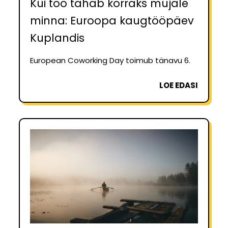
Kui töö tahab korraks mujale
minna: Euroopa kaugtööpäev
Kuplandis
European Coworking Day toimub tänavu 6.
LOE EDASI