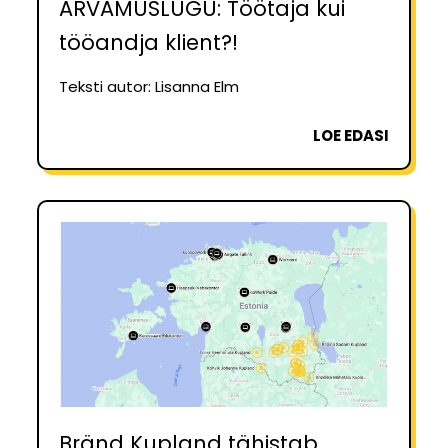
ARVAMUSLUGU: Töötaja kui
tööandja klient?!
Teksti autor: Lisanna Elm
LOE EDASI
Bränd Kupland tähistab