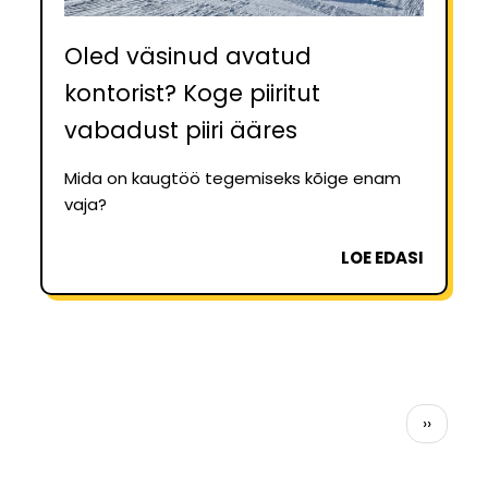
Oled väsinud avatud
kontorist? Koge piiritut
vabadust piiri ääres
Mida on kaugtöö tegemiseks kõige enam
vaja?
LOE EDASI
Pagination
Järgmin
››
leht