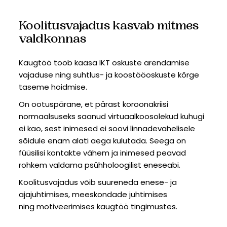
Koolitusvajadus kasvab mitmes
valdkonnas
Kaugtöö toob kaasa IKT oskuste arendamise
vajaduse ning suhtlus- ja koostööoskuste kõrge
taseme hoidmise.
On ootuspärane, et pärast koroonakriisi
normaalsuseks saanud virtuaalkoosolekud kuhugi
ei kao, sest inimesed ei soovi linnadevahelisele
sõidule enam alati aega kulutada. Seega on
füüsilisi kontakte vähem ja inimesed peavad
rohkem valdama psühholoogilist eneseabi.
Koolitusvajadus võib suureneda enese- ja
ajajuhtimises, meeskondade juhtimises
ning motiveerimises kaugtöö tingimustes.