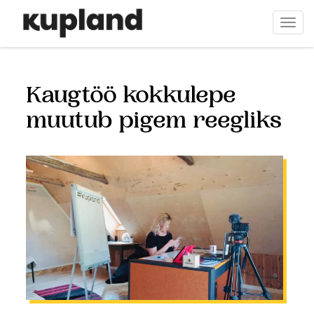
Liigu
edasi
Togg
põhisisu
navi
juurde
Kaugtöö kokkulepe
muutub pigem reegliks