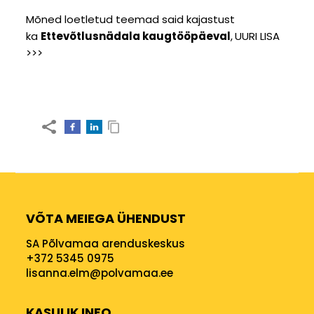
Mõned loetletud teemad said kajastust
ka
Ettevõtlusnädala kaugtööpäeval
,
UURI LISA
>>>
VÕTA MEIEGA ÜHENDUST
SA Põlvamaa arenduskeskus
+372 5345 0975
lisanna.elm@polvamaa.ee
KASULIK INFO