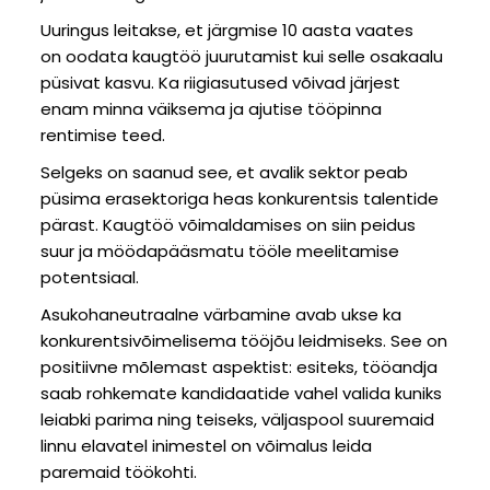
Uuringus leitakse, et järgmise 10 aasta vaates
on oodata kaugtöö juurutamist kui selle osakaalu
püsivat kasvu. Ka riigiasutused võivad järjest
enam minna väiksema ja ajutise tööpinna
rentimise teed.
Selgeks on saanud see, et avalik sektor peab
püsima erasektoriga heas konkurentsis talentide
pärast. Kaugtöö võimaldamises on siin peidus
suur ja möödapääsmatu tööle meelitamise
potentsiaal.
Asukohaneutraalne värbamine avab ukse ka
konkurentsivõimelisema tööjõu leidmiseks. See on
positiivne mõlemast aspektist: esiteks, tööandja
saab rohkemate kandidaatide vahel valida kuniks
leiabki parima ning teiseks, väljaspool suuremaid
linnu elavatel inimestel on võimalus leida
paremaid töökohti.