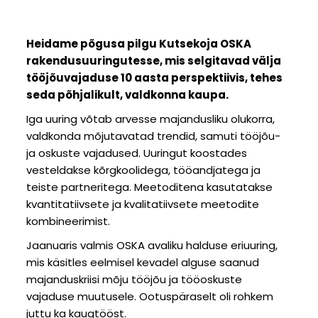
Heidame põgusa pilgu Kutsekoja OSKA
rakendusuuringutesse, mis selgitavad välja
tööjõuvajaduse 10 aasta perspektiivis, tehes
seda põhjalikult, valdkonna kaupa.
Iga uuring võtab arvesse majandusliku olukorra,
valdkonda mõjutavatad trendid, samuti tööjõu-
ja oskuste vajadused. Uuringut koostades
vesteldakse kõrgkoolidega, tööandjatega ja
teiste partneritega. Meetoditena kasutatakse
kvantitatiivsete ja kvalitatiivsete meetodite
kombineerimist.
Jaanuaris valmis
OSKA avaliku halduse eriuuring
,
mis käsitles eelmisel kevadel alguse saanud
majanduskriisi mõju tööjõu ja tööoskuste
vajaduse muutusele. Ootuspäraselt oli rohkem
juttu ka kaugtööst.