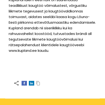
teadlikkust kaugtöö võimalustest, võrgustiku
liikmete tegevusest ja kaugtöövaldkonnas
toimuvast, aidates seeläbi kaasa kogu Lõuna-
Eesti piirkonna ettevõtlusmaastiku edendamisele.
Kupland arendab nii siseriiklikku kui ka
rahvusvahelist koostööd, tutvustades brändi all
tegutsevate liikmete kaugtöövõimalusi kui
rätsepalahendust klientidele kaugtööveebi
www.kupland.ee
kaudu.