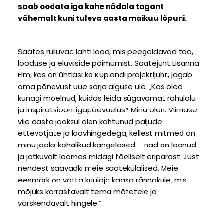
saab oodata iga kahe nädala tagant
vähemalt kuni tuleva aasta maikuu lõpuni.
Saates rulluvad lahti lood, mis peegeldavad töö,
looduse ja eluviiside põimumist. Saatejuht Lisanna
Elm, kes on ühtlasi ka Kuplandi projektijuht, jagab
oma põnevust uue sarja alguse üle: „Kas oled
kunagi mõelnud, kuidas leida sügavamat rahulolu
ja inspiratsiooni igapäevaelus? Mina olen. Viimase
viie aasta jooksul olen kohtunud paljude
ettevõtjate ja loovhingedega, kellest mitmed on
minu jaoks kohalikud kangelased – nad on loonud
ja jätkuvalt loomas midagi tõeliselt eripärast. Just
nendest saavadki meie saatekülalised. Meie
eesmärk on võtta kuulaja kaasa rännakule, mis
mõjuks korrastavalt tema mõtetele ja
värskendavalt hingele.“