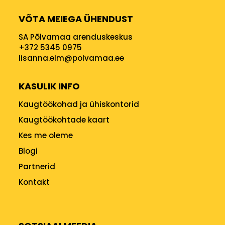
VÕTA MEIEGA ÜHENDUST
SA Põlvamaa arenduskeskus
+372 5345 0975
lisanna.elm@polvamaa.ee
KASULIK INFO
Kaugtöökohad ja ühiskontorid
Kaugtöökohtade kaart
Kes me oleme
Blogi
Partnerid
Kontakt