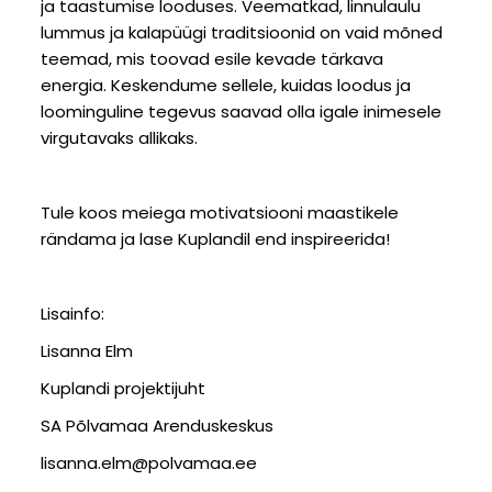
ja taastumise looduses. Veematkad, linnulaulu
lummus ja kalapüügi traditsioonid on vaid mõned
teemad, mis toovad esile kevade tärkava
energia. Keskendume sellele, kuidas loodus ja
loominguline tegevus saavad olla igale inimesele
virgutavaks allikaks.
Tule koos meiega motivatsiooni maastikele
rändama ja lase Kuplandil end inspireerida!
Lisainfo:
Lisanna Elm
Kuplandi projektijuht
SA Põlvamaa Arenduskeskus
lisanna.elm@polvamaa.ee