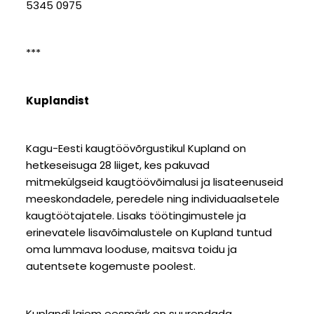
5345 0975
***
Kuplandist
Kagu-Eesti kaugtöövõrgustikul Kupland on
hetkeseisuga 28 liiget, kes pakuvad
mitmekülgseid kaugtöövõimalusi ja lisateenuseid
meeskondadele, peredele ning individuaalsetele
kaugtöötajatele. Lisaks töötingimustele ja
erinevatele lisavõimalustele on Kupland tuntud
oma lummava looduse, maitsva toidu ja
autentsete kogemuste poolest.
Kuplandi laiem eesmärk on suurendada