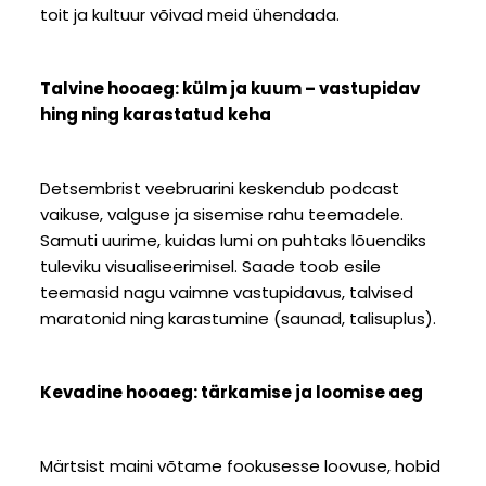
toit ja kultuur võivad meid ühendada.
Talvine hooaeg: külm ja kuum – vastupidav
hing ning karastatud keha
Detsembrist veebruarini keskendub podcast
vaikuse, valguse ja sisemise rahu teemadele.
Samuti uurime, kuidas lumi on puhtaks lõuendiks
tuleviku visualiseerimisel. Saade toob esile
teemasid nagu vaimne vastupidavus, talvised
maratonid ning karastumine (saunad, talisuplus).
Kevadine hooaeg: tärkamise ja loomise aeg
Märtsist maini võtame fookusesse loovuse, hobid