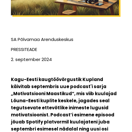
SA Põlvamaa Arenduskeskus
PRESSITEADE
2. september 2024
Kagu-Eesti kaugtöövõrgustik Kupland
käivitab septembris uue podcast'i sarja
„Motivatsiooni Maastikud“, mis viib kuulajad
Lõuna-Eesti kuplite keskele, jagades seal
tegutsevate ettevõtlike inimeste lugusid
motivatsioonist. Podcast’i esimene episood
jõuab Spotify platvormil kuulajateni juba
septembri esimesel nädalal ning uusi osi