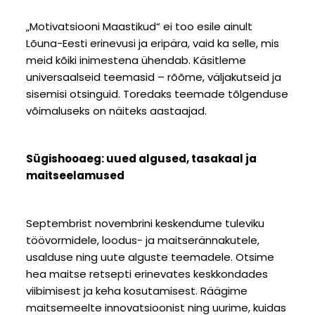
„Motivatsiooni Maastikud“ ei too esile ainult
Lõuna-Eesti erinevusi ja eripära, vaid ka selle, mis
meid kõiki inimestena ühendab. Käsitleme
universaalseid teemasid – rõõme, väljakutseid ja
sisemisi otsinguid. Toredaks teemade tõlgenduse
võimaluseks on näiteks aastaajad.
Sügishooaeg: uued algused, tasakaal ja
maitseelamused
Septembrist novembrini keskendume tuleviku
töövormidele, loodus- ja maitserännakutele,
usalduse ning uute alguste teemadele. Otsime
hea maitse retsepti erinevates keskkondades
viibimisest ja keha kosutamisest. Räägime
maitsemeelte innovatsioonist ning uurime, kuidas