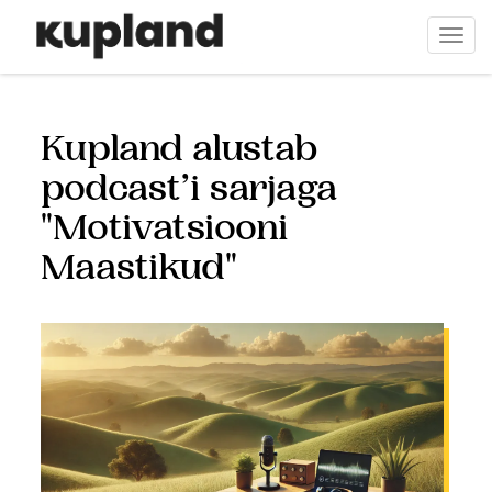
Liigu
edasi
Togg
põhisisu
navi
juurde
Kupland alustab
podcast’i sarjaga
"Motivatsiooni
Maastikud"