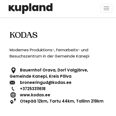
Direkt
zum
Navi
Inhalt
aktiv
KODAS
Modernes Produktions-, Fernarbeits- und
Besuchszentrum in der Gemeinde Kanepi
Bauernhof Orava, Dorf Valgjärve,
Gemeinde Kanepi, Kreis Põlva
broneeringud@kodas.ee
+37253311618
www.kodas.ee
Otepää 12km, Tartu 44km, Tallinn 219km