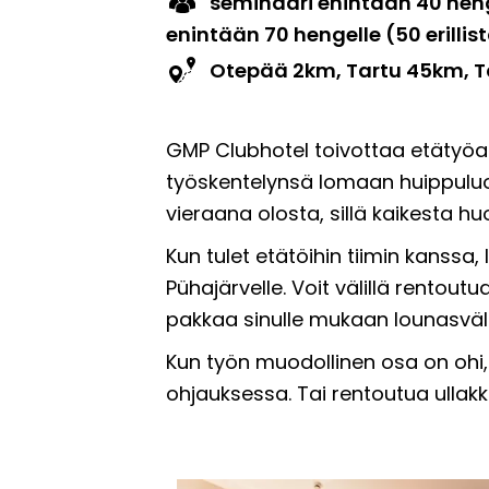
seminaari enintään 40 heng
enintään 70 hengelle (50 erill
Otepää 2km, Tartu 45km, T
GMP Clubhotel toivottaa etätyöasu
työskentelynsä lomaan huippuluok
vieraana olosta, sillä kaikesta hu
Kun tulet etätöihin tiimin kanss
Pühajärvelle. Voit välillä rentoutu
pakkaa sinulle mukaan lounasväl
Kun työn muodollinen osa on ohi, ti
ohjauksessa. Tai rentoutua ulla