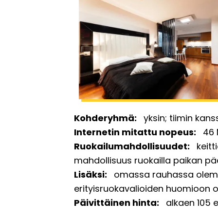
Kohderyhmä
yksin
tiimin kans
Internetin mitattu nopeus
46 
Ruokailumahdollisuudet
keitt
mahdollisuus ruokailla paikan pää
Lisäksi
omassa rauhassa olem
erityisruokavalioiden huomioon
Päivittäinen hinta
alkaen 105 