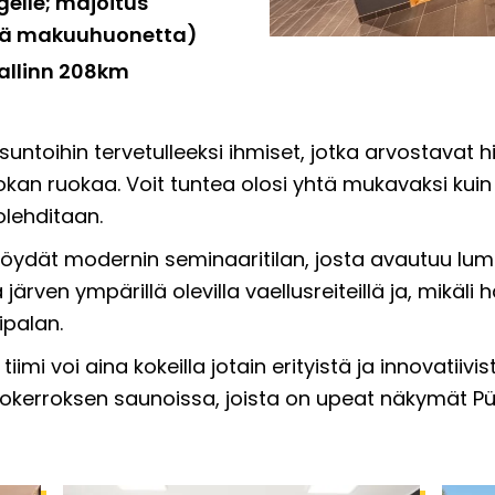
elle; majoitus
istä makuuhuonetta)
allinn 208km
ntoihin tervetulleeksi ihmiset, jotka arvostavat hil
an ruokaa. Voit tuntea olosi yhtä mukavaksi kuin
olehditaan.
a, löydät modernin seminaaritilan, josta avautuu l
a järven ympärillä olevilla vaellusreiteillä ja, mikäl
ipalan.
imi voi aina kokeilla jotain erityistä ja innovatiivis
kkokerroksen saunoissa, joista on upeat näkymät P