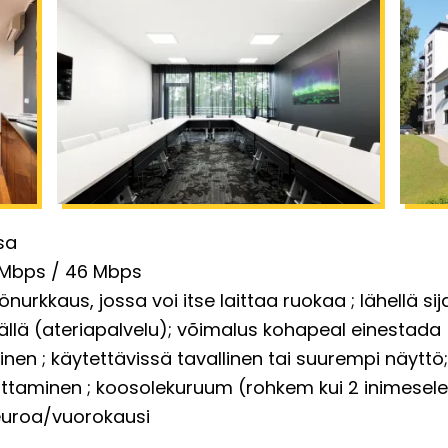
sa
Mbps / 46 Mbps
iönurkkaus, jossa voi itse laittaa ruokaa
lähellä s
llä (ateriapalvelu)
võimalus kohapeal einestada 
inen
käytettävissä tavallinen tai suurempi näyttö
 ottaminen
koosolekuruum (rohkem kui 2 inimesele
euroa/vuorokausi