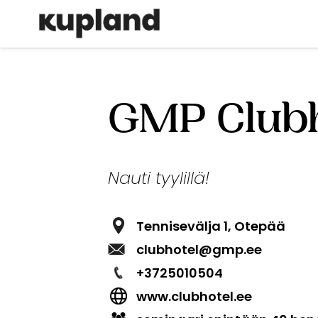
Hyppää
Põhinavigatsioon
pääsisältöön
GMP Clubh
Nauti tyylillä!
Tennisevälja 1, Otepää
clubhotel@gmp.ee
+3725010504
www.clubhotel.ee