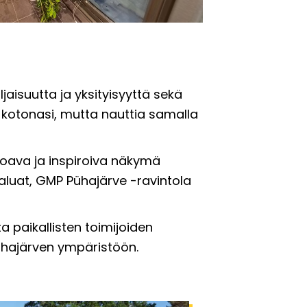
jaisuutta ja yksityisyyttä sekä
 kotonasi, mutta nauttia samalla
umoava ja inspiroiva näkymä
i haluat, GMP Pühajärve -ravintola
ta paikallisten toimijoiden
ühajärven ympäristöön.