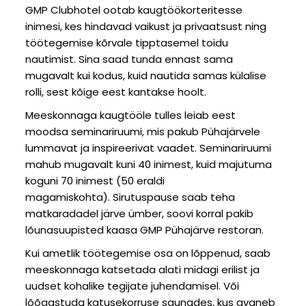
GMP Clubhotel ootab kaugtöökorteritesse
inimesi, kes hindavad vaikust ja privaatsust ning
töötegemise kõrvale tipptasemel toidu
nautimist. Sina saad tunda ennast sama
mugavalt kui kodus, kuid nautida samas külalise
rolli, sest kõige eest kantakse hoolt.
Meeskonnaga kaugtööle tulles leiab eest
moodsa seminariruumi, mis pakub Pühajärvele
lummavat ja inspireerivat vaadet. Seminariruumi
mahub mugavalt kuni 40 inimest, kuid majutuma
koguni 70 inimest (50 eraldi
magamiskohta). Sirutuspause saab teha
matkaradadel järve ümber, soovi korral pakib
lõunasuupisted kaasa GMP Pühajärve restoran.
Kui ametlik töötegemise osa on lõppenud, saab
meeskonnaga katsetada alati midagi erilist ja
uudset kohalike tegijate juhendamisel. Või
lõõgastuda katusekorruse saunades, kus avaneb