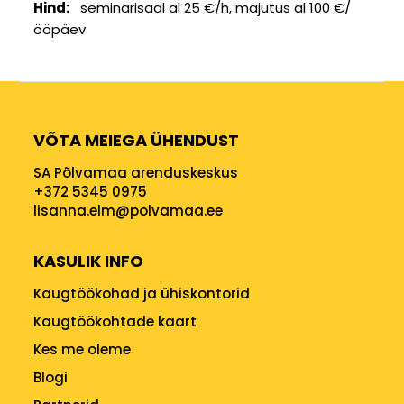
Hind
seminarisaal al 25 €/h, majutus al 100 €/
ööpäev
VÕTA MEIEGA ÜHENDUST
SA Põlvamaa arenduskeskus
+372 5345 0975
lisanna.elm@polvamaa.ee
KASULIK INFO
Kaugtöökohad ja ühiskontorid
Kaugtöökohtade kaart
Kes me oleme
Blogi