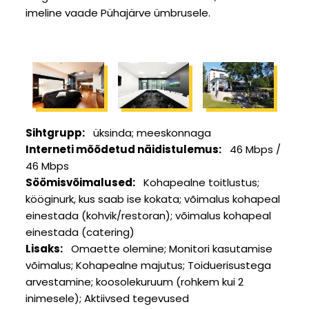
imeline vaade Pühajärve ümbrusele.
Sihtgrupp
üksinda
meeskonnaga
Interneti mõõdetud näidistulemus
46 Mbps /
46 Mbps
Söömisvõimalused
Kohapealne toitlustus
kööginurk, kus saab ise kokata
võimalus kohapeal
einestada (kohvik/restoran)
võimalus kohapeal
einestada (catering)
Lisaks
Omaette olemine
Monitori kasutamise
võimalus
Kohapealne majutus
Toiduerisustega
arvestamine
koosolekuruum (rohkem kui 2
inimesele)
Aktiivsed tegevused