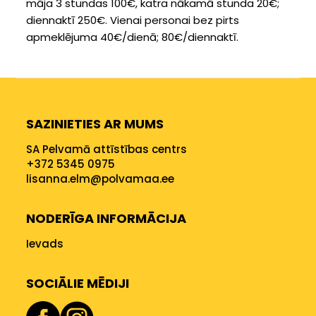
māja 3 stundas 100€, katra nākamā stunda 20€;
diennaktī 250€. Vienai personai bez pirts
apmeklējuma 40€/dienā; 80€/diennaktī.
SAZINIETIES AR MUMS
SA Pelvamā attīstības centrs
+372 5345 0975
lisanna.elm@polvamaa.ee
NODERĪGA INFORMĀCIJA
Ievads
SOCIĀLIE MĒDIJI