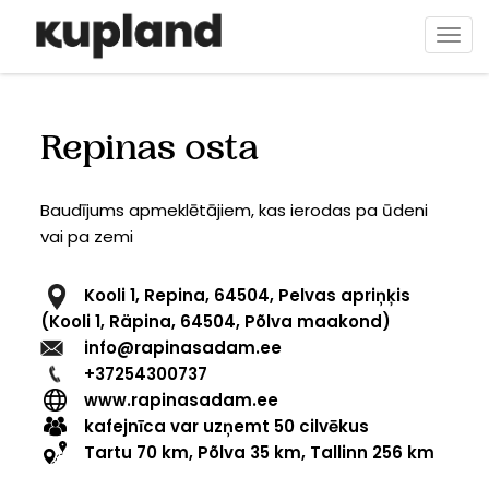
Pārlekt
uz
Togg
galveno
navi
saturu
Repinas osta
Baudījums apmeklētājiem, kas ierodas pa ūdeni
vai pa zemi
Kooli 1, Repina, 64504, Pelvas apriņķis
(Kooli 1, Räpina, 64504, Põlva maakond)
info@rapinasadam.ee
+37254300737
www.rapinasadam.ee
kafejnīca var uzņemt 50 cilvēkus
Tartu 70 km, Põlva 35 km, Tallinn 256 km