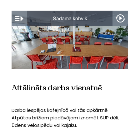
Attālināts darbs vienatnē
Darba iespējas kafejnīcā vai tās apkārtnē.
Atpūtas brīžiem piedāvājam iznomāt SUP dēli,
ūdens velosipēdu vai kajaku.