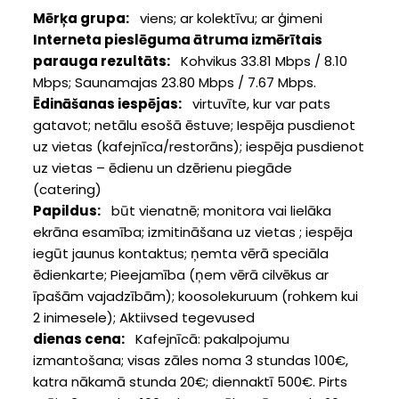
Mērķa grupa
viens
ar kolektīvu
ar ģimeni
Interneta pieslēguma ātruma izmērītais
parauga rezultāts
Kohvikus 33.81 Mbps / 8.10
Mbps; Saunamajas 23.80 Mbps / 7.67 Mbps.
Ēdināšanas iespējas
virtuvīte, kur var pats
gatavot
netālu esošā ēstuve
Iespēja pusdienot
uz vietas (kafejnīca/restorāns)
iespēja pusdienot
uz vietas – ēdienu un dzērienu piegāde
(catering)
Papildus
būt vienatnē
monitora vai lielāka
ekrāna esamība
izmitināšana uz vietas
iespēja
iegūt jaunus kontaktus
ņemta vērā speciāla
ēdienkarte
Pieejamība (ņem vērā cilvēkus ar
īpašām vajadzībām)
koosolekuruum (rohkem kui
2 inimesele)
Aktiivsed tegevused
dienas cena
Kafejnīcā: pakalpojumu
izmantošana; visas zāles noma 3 stundas 100€,
katra nākamā stunda 20€; diennaktī 500€. Pirts