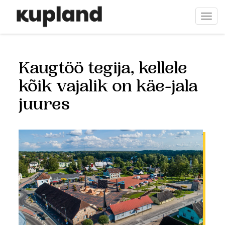
Liigu
edasi
Togg
põhisisu
navi
juurde
Kaugtöö tegija, kellele
kõik vajalik on käe-jala
juures