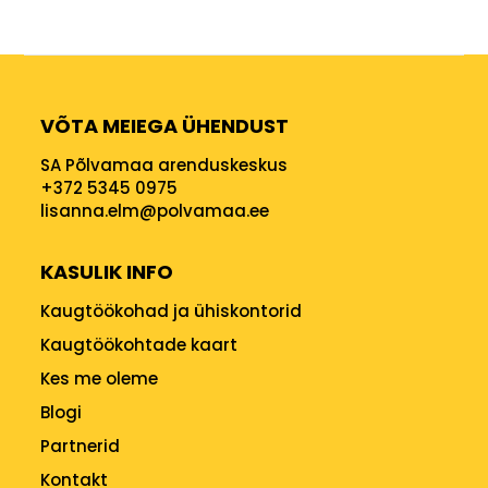
VÕTA MEIEGA ÜHENDUST
SA Põlvamaa arenduskeskus
+372 5345 0975
lisanna.elm@polvamaa.ee
KASULIK INFO
Kaugtöökohad ja ühiskontorid
Kaugtöökohtade kaart
Kes me oleme
Blogi
Partnerid
Kontakt