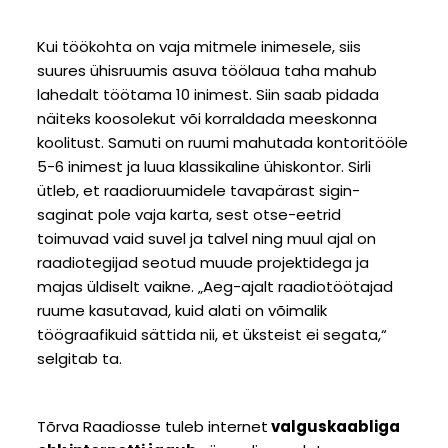
Kui töökohta on vaja mitmele inimesele, siis
suures ühisruumis asuva töölaua taha mahub
lahedalt töötama 10 inimest. Siin saab pidada
näiteks koosolekut või korraldada meeskonna
koolitust. Samuti on ruumi mahutada kontoritööle
5-6 inimest ja luua klassikaline ühiskontor. Sirli
ütleb, et raadioruumidele tavapärast sigin-
saginat pole vaja karta, sest otse-eetrid
toimuvad vaid suvel ja talvel ning muul ajal on
raadiotegijad seotud muude projektidega ja
majas üldiselt vaikne. „Aeg-ajalt raadiotöötajad
ruume kasutavad, kuid alati on võimalik
töögraafikuid sättida nii, et üksteist ei segata,“
selgitab ta.
Tõrva Raadiosse tuleb internet
valguskaabliga