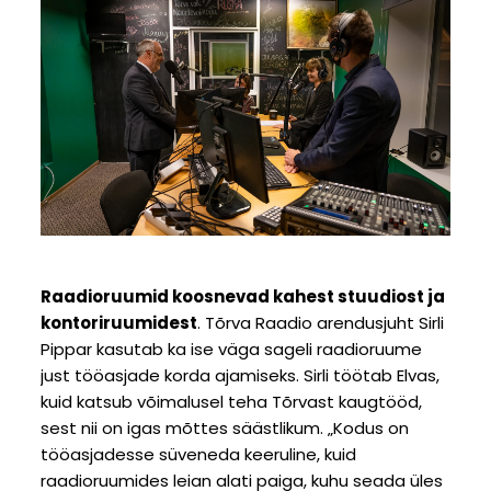
Raadioruumid koosnevad kahest stuudiost ja
kontoriruumidest
. Tõrva Raadio arendusjuht Sirli
Pippar kasutab ka ise väga sageli raadioruume
just tööasjade korda ajamiseks. Sirli töötab Elvas,
kuid katsub võimalusel teha Tõrvast kaugtööd,
sest nii on igas mõttes säästlikum. „Kodus on
tööasjadesse süveneda keeruline, kuid
raadioruumides leian alati paiga, kuhu seada üles