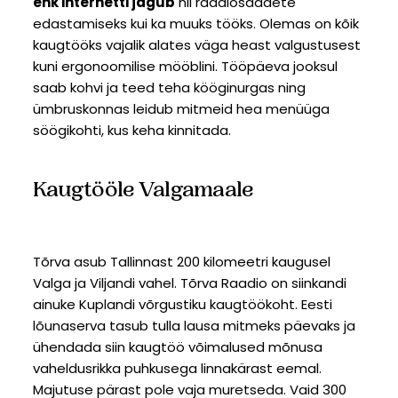
ehk internetti jagub
nii raadiosaadete
edastamiseks kui ka muuks tööks. Olemas on kõik
kaugtööks vajalik alates väga heast valgustusest
kuni ergonoomilise mööblini. Tööpäeva jooksul
saab kohvi ja teed teha kööginurgas ning
ümbruskonnas leidub mitmeid hea menüüga
söögikohti, kus keha kinnitada.
Kaugtööle Valgamaale
Tõrva asub Tallinnast 200 kilomeetri kaugusel
Valga ja Viljandi vahel. Tõrva Raadio on siinkandi
ainuke Kuplandi võrgustiku kaugtöökoht. Eesti
lõunaserva tasub tulla lausa mitmeks päevaks ja
ühendada siin kaugtöö võimalused mõnusa
vaheldusrikka puhkusega linnakärast eemal.
Majutuse pärast pole vaja muretseda. Vaid 300