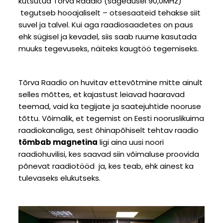
kutsutud Tõrva Raadio (sagedusel 90,0MHz)
tegutseb hooajaliselt – otsesaateid tehakse siit
suvel ja talvel. Kui aga raadiosaadetes on paus
ehk sügisel ja kevadel, siis saab ruume kasutada
muuks tegevuseks, näiteks kaugtöö tegemiseks.
Tõrva Raadio on huvitav ettevõtmine mitte ainult
selles mõttes, et kajastust leiavad haaravad
teemad, vaid ka tegijate ja saatejuhtide nooruse
tõttu. Võimalik, et tegemist on Eesti nooruslikuima
raadiokanaliga, sest õhinapõhiselt tehtav raadio
tõmbab magnetina
ligi aina uusi noori
raadiohuvilisi, kes saavad siin võimaluse proovida
põnevat raadiotööd ja, kes teab, ehk ainest ka
tulevaseks elukutseks.