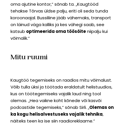
oma ajutine kontor,“ sõnab ta. „Kaugtööd
tehakse Tõrvas üldse palju, eriti oli seda tunda
koroonaajal. Bussiliine jääb vähemaks, transport
on läinud väga kalliks ja kes vähegi saab, see
katsub
optimeerida oma töösõite
niipalju kui
võimalik.“
Mitu ruumi
Kaugtöö tegemiseks on raadios mitu võimalust.
Võib tulla üksi ja töötada eraldatult helistuudios,
kus on töötegemiseks vajalik laud ning tool
olemas. „Hea vaikne koht kõnede või kasvõi
podcastide tegemiseks,“ sõnab Sirli. „
Olemas on
ka kogu helisalvestuseks vajalik tehnika
,
näiteks teen ka ise siin raadioreklaame.“