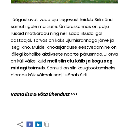
Lõõgastavat vaba aja tegevust leidub Sirli sõnul
samuti igale maitsele. Ümbruskonnas on palju
ilusaid matkaradu ning neil saab liikuda igal
aastaajal. Tõrvas on kaks ujumisrannaga järve ja
isegi kino. Muide, kinoasjanduse eestvedamine on
jällegi kohalike aktiivsete noorte pärusmaa. „Tõrva
on küll väike, kuid
meil siin elu käib ja koguaeg
midagi toimub
. Samuti on siin kaugtöötamiseks
olemas kõik võimalused,“ sõnab Sirli.
Vaata lisa & võta ühendust >>>