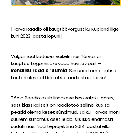
[Tõrva Raadio oli kaugtöövõrgustiku Kupland liige
kuni 2023. aasta lõpuni]
Valgamaal koduses väikelinnas Tõrvas on
kaugtöö tegemiseks väga huvitav paik –
kohaliku raadio ruumid
. Siin saad oma ajutise
kontori üles sättida otse raadiostuudiosse!
Tõrva Raadio asub linnakese keskväljaku ääres,
sest klassikaliselt on raadiotöö selline, kus sa
peadki olema keset sündmusi. Ja kui Tõrvas mõni
suurem sündmus aset leiab, siis ikka enamasti
südalinnas. Noorteprojektina 2014. aastal ellu