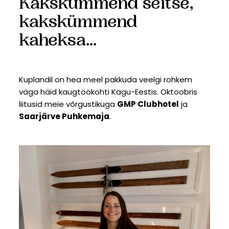
Kakskümmend seitse,
kakskümmend
kaheksa...
Kuplandil on hea meel pakkuda veelgi rohkem
väga häid kaugtöökohti Kagu-Eestis. Oktoobris
liitusid meie võrgustikuga
GMP Clubhotel
ja
Saarjärve Puhkemaja
.