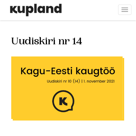
Liigu
edasi
Togg
põhisisu
navi
juurde
Uudiskiri nr 14