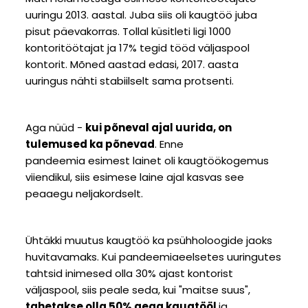
uuringu 2013. aastal. Juba siis oli kaugtöö juba
pisut päevakorras. Tollal küsitleti ligi 1000
kontoritöötajat ja 17% tegid tööd väljaspool
kontorit. Mõned aastad edasi, 2017. aasta
uuringus nähti stabiilselt sama protsenti.
Aga nüüd -
kui põneval ajal uurida, on
tulemused ka põnevad
. Enne
pandeemia esimest lainet oli kaugtöökogemus
viiendikul, siis esimese laine ajal kasvas see
peaaegu neljakordselt.
Ühtäkki muutus kaugtöö ka psühholoogide jaoks
huvitavamaks. Kui pandeemiaeelsetes uuringutes
tahtsid inimesed olla 30% ajast kontorist
väljaspool, siis peale seda, kui "maitse suus",
tahetakse olla 50% aega kaugtööl
ja