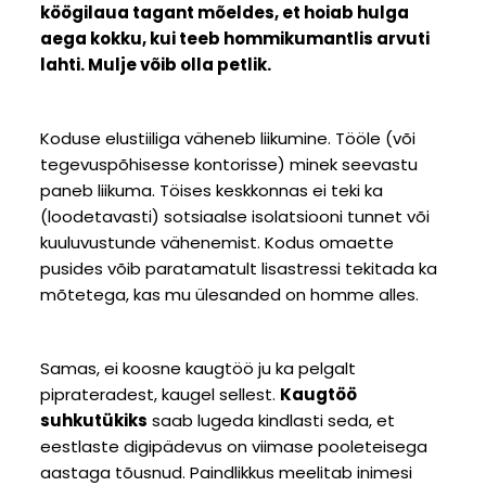
köögilaua tagant mõeldes, et hoiab hulga
aega kokku, kui teeb hommikumantlis arvuti
lahti. Mulje võib olla petlik.
Koduse elustiiliga väheneb liikumine. Tööle (või
tegevuspõhisesse kontorisse) minek seevastu
paneb liikuma. Töises keskkonnas ei teki ka
(loodetavasti) sotsiaalse isolatsiooni tunnet või
kuuluvustunde vähenemist. Kodus omaette
pusides võib paratamatult lisastressi tekitada ka
mõtetega, kas mu ülesanded on homme alles.
Samas, ei koosne kaugtöö ju ka pelgalt
piprateradest, kaugel sellest.
Kaugtöö
suhkutükiks
saab lugeda kindlasti seda, et
eestlaste digipädevus on viimase pooleteisega
aastaga tõusnud. Paindlikkus meelitab inimesi