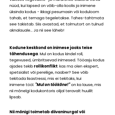
nüüd, kui lapsed on võib-olla koolis ja inimene
üksinda kodus - ikkagi pesumasin või koduloom
tahab, et temaga tegeletakse. Tahes-tahtmata
see takistab. Siis avastad, et tolmutort on tulnud
aknalauale... Ja nii see läheb!
Kodune keskkond on inimese jaoks teise
tähendusega
. Mul on kodus kindel roll,
tegevused, ümbritsevad inimesed. Tööasju kodus
ajades tekib
rollikonflikt
: kas ma olen ekspert,
spetsialist või pereliige, naaber? See võib
tekitada lisastressi, mis ei tekitaks, kui
inimene tööl.
"Mul on töökõne!"
on ka lause, mis
nii mõnelgi kodukontoris olijal teravalt huulilt
lipsab.
Nii mõnigi toimetab diivaninurgal või