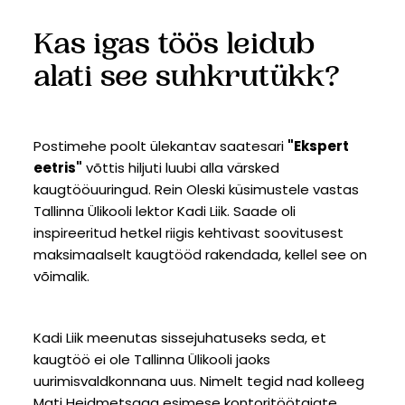
Kas igas töös leidub
alati see suhkrutükk?
Postimehe poolt ülekantav saatesari
"Ekspert
eetris"
võttis hiljuti luubi alla värsked
kaugtööuuringud. Rein Oleski küsimustele vastas
Tallinna Ülikooli lektor Kadi Liik. Saade oli
inspireeritud hetkel riigis kehtivast soovitusest
maksimaalselt kaugtööd rakendada, kellel see on
võimalik.
Kadi Liik meenutas sissejuhatuseks seda, et
kaugtöö ei ole Tallinna Ülikooli jaoks
uurimisvaldkonnana uus. Nimelt tegid nad kolleeg
Mati Heidmetsaga esimese kontoritöötajate