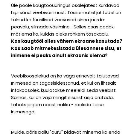
Üle poole kaugtööuuringus osalejatest kurdavad
Liigi sõnul veebiväsimust. Tõsisematel juhtudel on
tulnud ka füüsilised vaevused sinna juurde:
peavalu, silmade väsimine... Selles osas peabki
mõtlema ka, kuidas oleks rohkem tasakaalu.
Kas kaugtööl olles vähem ekraane kasutada?
Kas saab mitmekesistada ülesannete sisu, et
inimene ei peaks ainult ekraanis olema?
Veebikoosolekud on ka väga erinevalt talutavad.
Inimesed on tagasisidestanud, et kui on lihtsalt
infokoosolek, kuulatakse meeleldi seda veebist.
Samas, kui on vaja mingit sisulist asja arutada,
tahaks pigem näost näkku - rääkida teise
inimesega.
Muide, päris palju "auru" pidavat minema ka enda