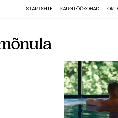
STARTSEITE
KAUGTÖÖKOHAD
ORT
mõnula