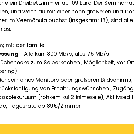
che ein Dreibettzimmer ab 109 Euro. Der Seminarrau
en, und wenn du mit einer noch größeren und fröh
er im Veemõnula buchst (insgesamt 13), sind all
nlos.
m
mit der familie
essung
Alla kuni 300 Mb/s, üles 75 Mb/s
Küchenecke zum Selberkochen
Möglichkeit, vor O
tering)
ensein eines Monitors oder größeren Bildschirms
rücksichtigung von Ernährungswünschen
Zugängl
oosolekuruum (rohkem kui 2 inimesele)
Aktiivsed
de, Tagesrate ab 89€/Zimmer