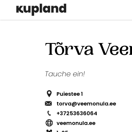
Direkt
Põhinavigatsioon
zum
Inhalt
Tõrva Vee
Tauche ein!
Puiestee 1
torva@veemonula.ee
+37253636064
veemonula.ee