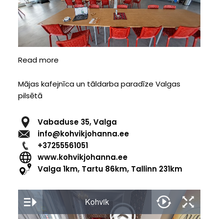
Read more
about
Repinas
osta
Mājas kafejnīca un tāldarba paradīze Valgas
pilsētā
Vabaduse 35, Valga
info@kohvikjohanna.ee
+37255561051
www.kohvikjohanna.ee
Valga 1km, Tartu 86km, Tallinn 231km