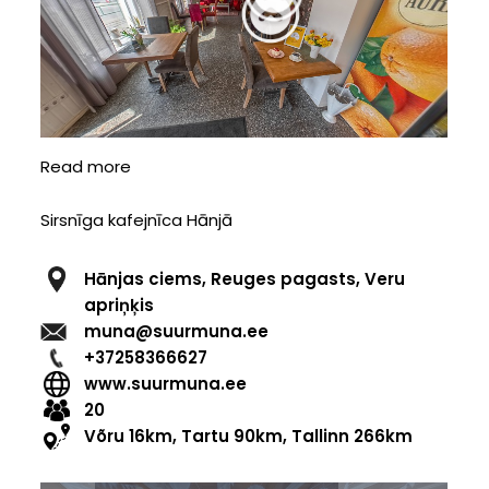
Read more
about
Kafejnīca
Johanna
Sirsnīga kafejnīca Hānjā
Hānjas ciems, Reuges pagasts, Veru
apriņķis
muna@suurmuna.ee
+37258366627
www.suurmuna.ee
20
Võru 16km, Tartu 90km, Tallinn 266km