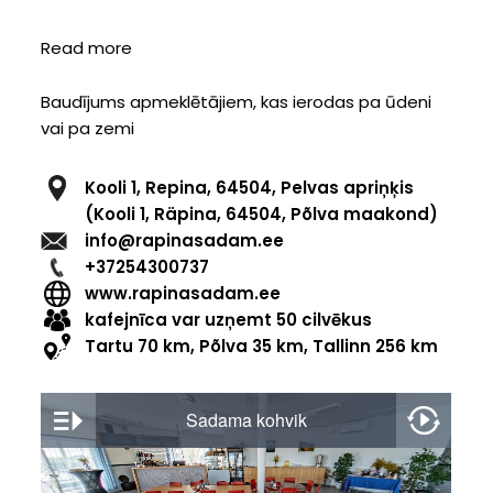
Read more
about
Võru
HUUB
Baudījums apmeklētājiem, kas ierodas pa ūdeni
vai pa zemi
Kooli 1, Repina, 64504, Pelvas apriņķis
(Kooli 1, Räpina, 64504, Põlva maakond)
info@rapinasadam.ee
+37254300737
www.rapinasadam.ee
kafejnīca var uzņemt 50 cilvēkus
Tartu 70 km, Põlva 35 km, Tallinn 256 km