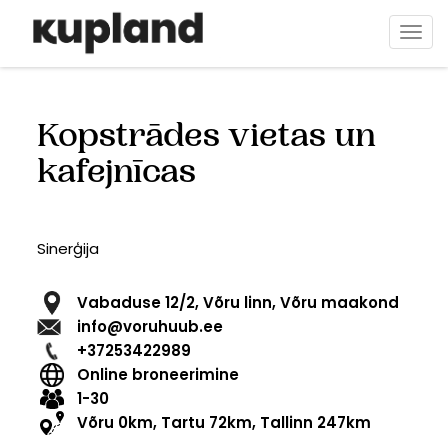
Pārlekt
uz
Togg
galveno
navi
saturu
Kopstrādes vietas un
kafejnīcas
Sinerģija
Vabaduse 12/2, Võru linn, Võru maakond
info@voruhuub.ee
+37253422989
Online broneerimine
1-30
Võru 0km, Tartu 72km, Tallinn 247km