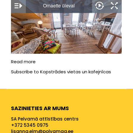
Read more
about
Suur
Subscribe to Kopstrādes vietas un kafejnīcas
Muna
SAZINIETIES AR MUMS
SA Pelvamā attīstības centrs
+372 5345 0975
lisanna.elm@polvamaa.ee